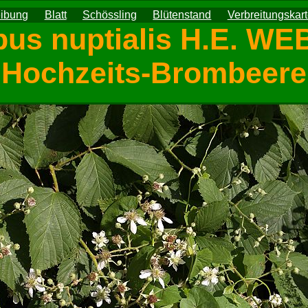
eibung
Blatt
Schössling
Blütenstand
Verbreitungskar
us nuptialis H.E. W
Hochzeits-Brombeere