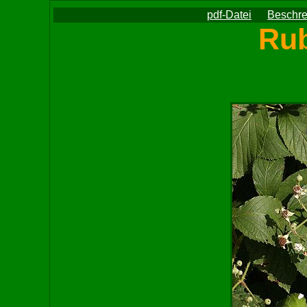
pdf-Datei
Beschr
Rub